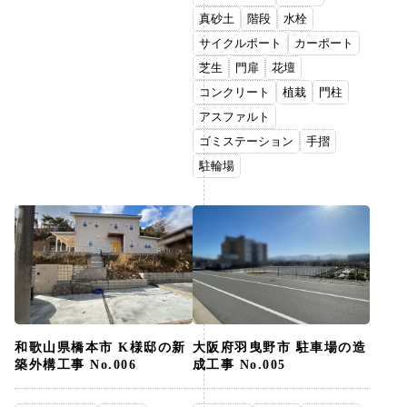
真砂土
階段
水栓
サイクルポート
カーポート
芝生
門扉
花壇
コンクリート
植栽
門柱
アスファルト
ゴミステーション
手摺
駐輪場
和歌山県橋本市 K様邸の新
大阪府羽曳野市 駐車場の造
築外構工事 No.006
成工事 No.005