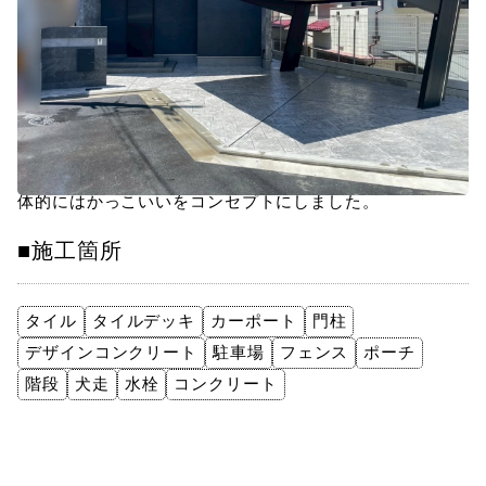
■お客様のご要望＆お悩み
I様と、お世話になってる工務店O様とで意見を出し合った
結果、裏側に関しては、お子様が遊べるスペースにし、全
体的にはかっこいいをコンセプトにしました。
■施工箇所
タイル
タイルデッキ
カーポート
門柱
デザインコンクリート
駐車場
フェンス
ポーチ
階段
犬走
水栓
コンクリート