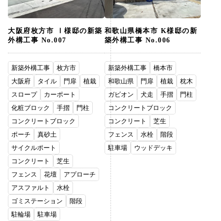
大阪府枚方市 Ⅰ様邸の新築
和歌山県橋本市 K様邸の新
外構工事 No.007
築外構工事 No.006
新築外構工事
枚方市
新築外構工事
橋本市
大阪府
タイル
門扉
植栽
和歌山県
門扉
植栽
枕木
スロープ
カーポート
ガビオン
犬走
手摺
門柱
化粧ブロック
手摺
門柱
コンクリートブロック
コンクリートブロック
コンクリート
芝生
ポーチ
真砂土
フェンス
水栓
階段
サイクルポート
駐車場
ウッドデッキ
コンクリート
芝生
フェンス
花壇
アプローチ
アスファルト
水栓
ゴミステーション
階段
駐輪場
駐車場