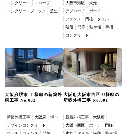
コンクリート
スロープ
大阪市港区
犬走
コンクリートブロック
芝生
アプローチ
ポーチ
フェンス
門柱
タイル
階段
門扉
駐車場
手摺
コンクリート
大阪府堺市 Ⅰ様邸の新築外
大阪府大阪市西区 U様邸の
構工事 No.002
新築外構工事 No.001
新築外構工事
大阪府
堺市
新築外構工事
大阪府
デザインコンクリート
大阪市西区
ポーチ
門柱
ポーチ
フェンス
門柱
水栓
タイル
階段
駐車場