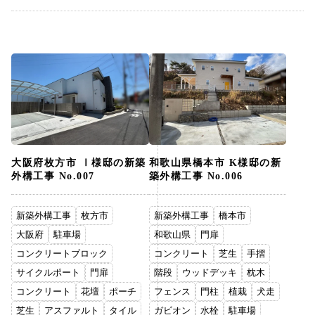
大阪府枚方市 Ⅰ様邸の新築
和歌山県橋本市 K様邸の新
外構工事 No.007
築外構工事 No.006
新築外構工事
枚方市
新築外構工事
橋本市
大阪府
駐車場
和歌山県
門扉
コンクリートブロック
コンクリート
芝生
手摺
サイクルポート
門扉
階段
ウッドデッキ
枕木
コンクリート
花壇
ポーチ
フェンス
門柱
植栽
犬走
芝生
アスファルト
タイル
ガビオン
水栓
駐車場