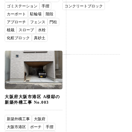
ゴミステーション
手摺
コンクリートブロック
カーポート
駐輪場
階段
アプローチ
フェンス
門柱
植栽
スロープ
水栓
化粧ブロック
真砂土
大阪府大阪市港区 A様邸の
新築外構工事 No.003
新築外構工事
大阪府
大阪市港区
ポーチ
手摺