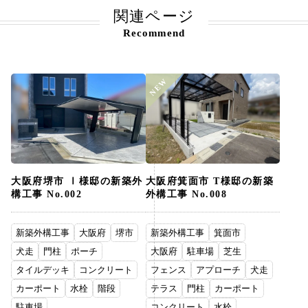
関連ページ
Recommend
NEW
大阪府堺市 Ⅰ様邸の新築外
大阪府箕面市 T様邸の新築
構工事 No.002
外構工事 No.008
新築外構工事
大阪府
堺市
新築外構工事
箕面市
犬走
門柱
ポーチ
大阪府
駐車場
芝生
タイルデッキ
コンクリート
フェンス
アプローチ
犬走
カーポート
水栓
階段
テラス
門柱
カーポート
駐車場
コンクリート
水栓