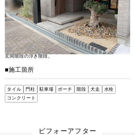
■お客様のご要望＆お悩み
車椅子が通れる駐車場から玄関までの動線。
玄関前にオリーブを植えるスペース。
玄関階段の浮き階段。
■施工箇所
タイル
門柱
駐車場
ポーチ
階段
犬走
水栓
コンクリート
ビフォーアフター