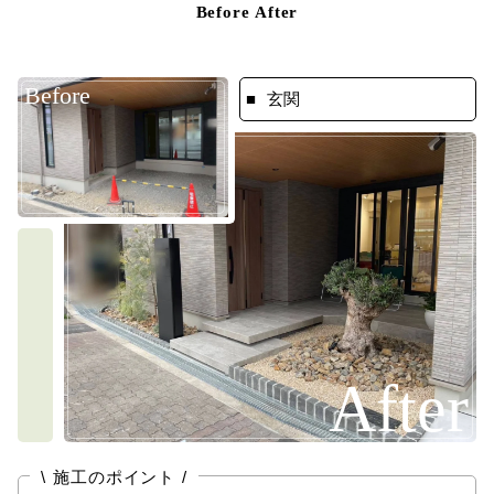
Before After
Before
玄関
After
\
/
施工のポイント