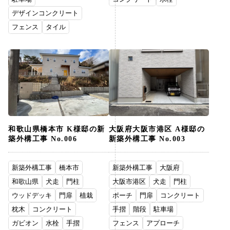
デザインコンクリート
フェンス
タイル
和歌山県橋本市 K様邸の新
大阪府大阪市港区 A様邸の
築外構工事 No.006
新築外構工事 No.003
新築外構工事
橋本市
新築外構工事
大阪府
和歌山県
犬走
門柱
大阪市港区
犬走
門柱
ウッドデッキ
門扉
植栽
ポーチ
門扉
コンクリート
枕木
コンクリート
手摺
階段
駐車場
ガビオン
水栓
手摺
フェンス
アプローチ