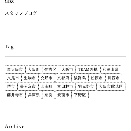
植栽
スタッフブログ
Tag
東大阪市
大阪府
住吉区
大阪市
TEAM外構
和歌山県
八尾市
生駒市
交野市
京都府
淡路島
松原市
川西市
堺市
長岡京市
印南町
富田林市
羽曳野市
大阪市此花区
藤井寺市
兵庫県
奈良
箕面市
平野区
Archive