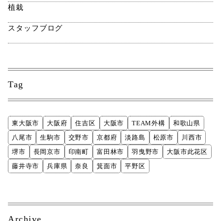
植栽
スタッフブログ
Tag
東大阪市
大阪府
住吉区
大阪市
TEAM外構
和歌山県
八尾市
生駒市
交野市
京都府
淡路島
松原市
川西市
堺市
長岡京市
印南町
富田林市
羽曳野市
大阪市此花区
藤井寺市
兵庫県
奈良
箕面市
平野区
Archive