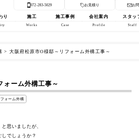
072-283-5029
お見積り
お
わり
施工
施工事例
会社案内
スタッ
ity
Works
Case
Profile
Staff
構
大阪府松原市O様邸～リフォーム外構工事～
フォーム外構工事～
リフォーム外構
！と思いましたが、
ごしでしょうか？