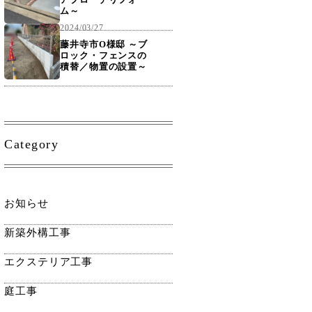
ム～
2024/03/27
藤井寺市O様邸 ～ブ
ロック・フェンスの
積替／物置の設置～
Category
お知らせ
新築外構工事
エクステリア工事
庭工事