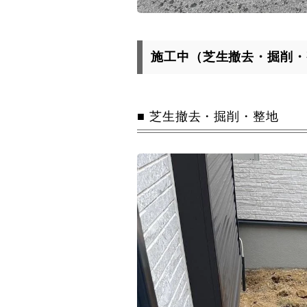
施工中（芝生撤去・掘削・
芝生撤去・掘削・整地