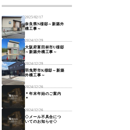
2025/02/17
奈良県N様邸～新築外
構工事～
2024/12/29
大阪府富田林市U様邸
～新築外構工事～
2024/12/29
羽曳野市K様邸～新築
外構工事～
2024/12/26
＊年末年始のご案内
＊
2024/12/26
◇メール不具合につ
いてのお知らせ◇