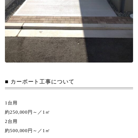
カーポート工事について
1台用
約
250,000
円～／1㎡
2台用
約
500,000
円～／1㎡