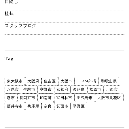
目隠し
植栽
スタッフブログ
Tag
東大阪市
大阪府
住吉区
大阪市
TEAM外構
和歌山県
八尾市
生駒市
交野市
京都府
淡路島
松原市
川西市
堺市
長岡京市
印南町
富田林市
羽曳野市
大阪市此花区
藤井寺市
兵庫県
奈良
箕面市
平野区