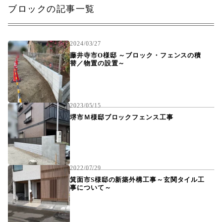
ブロックの記事一覧
2024/03/27
藤井寺市O様邸 ～ブロック・フェンスの積
替／物置の設置～
2023/05/15
堺市Ｍ様邸ブロックフェンス工事
2022/07/29
箕面市S様邸の新築外構工事～玄関タイル工
事について～